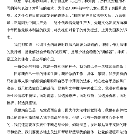
试想，早在春秋时期，孔子就提出“礼之用，和为贵”，历代先贤也用不
同的诗句表达了对和谐的追求，为什么100年前中华儿女却受尽了穷困和凌
辱。又为什么在目前民族复兴的道路上，“和谐”的声音如洪钟大吕，万民拥
戴，正是因为中国共产党——这个代表着先进生产力、先进文化发展方向和
中华民族最根本利益的政党，将先祖们对君子的修为提炼、上升为国家的诉
求。
我们都知道，和谐社会的建设时以法治建设为基础的，律师，作为法律
的践行者，是化解社会矛盾的“减压阀”、是维护社会稳定的“调解器”，律师，
是正义的使者，是公平的守卫。
一份公正的判决，就是一颗和谐的种子。我为自己是一名律师而自豪！
回顾我自己十年的律师生涯，我所做的工作，具体、繁琐，我所拥有的
只有当事人眼中的殷切的期盼和自己手中薄薄的法条。站在社会矛盾的风口
浪尖，我只能依靠自己的诚信、勤勉和文字推演中伸张正义。我没有理由在
理性和情感中彷徨，面对诱惑，我选择尊严，面对权势，我选择勇敢，面对
挫折，我选择坚强。
我更为自己是一名党员而自豪，因为作为法律的觉悟者，我更有条件把
自己的青春和激情融入我党崇高的事业。但是，仅有一颗剑胆琴心是不够
的，我们还需要在实践中不断总结经验、倾听民意，发出最贴近于实际的呼
吁和倡议。我们要更多地去关注和帮助那些弱势的群体，让党的温暖和法治