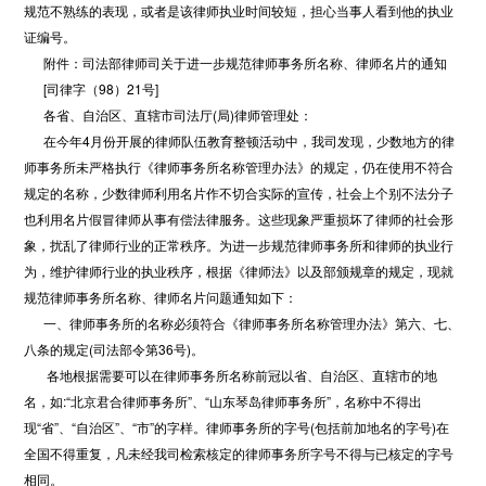
规范不熟练的表现，或者是该律师执业时间较短，担心当事人看到他的执业
证编号。
附件：司法部律师司关于进一步规范律师事务所名称、律师名片的通知
[司律字（98）21号]
各省、自治区、直辖市司法厅(局)律师管理处：
在今年4月份开展的律师队伍教育整顿活动中，我司发现，少数地方的律
师事务所未严格执行《律师事务所名称管理办法》的规定，仍在使用不符合
规定的名称，少数律师利用名片作不切合实际的宣传，社会上个别不法分子
也利用名片假冒律师从事有偿法律服务。这些现象严重损坏了律师的社会形
象，扰乱了律师行业的正常秩序。为进一步规范律师事务所和律师的执业行
为，维护律师行业的执业秩序，根据《律师法》以及部颁规章的规定，现就
规范律师事务所名称、律师名片问题通知如下：
一、律师事务所的名称必须符合《律师事务所名称管理办法》第六、七、
八条的规定(司法部令第36号)。
各地根据需要可以在律师事务所名称前冠以省、自治区、直辖市的地
名，如:“北京君合律师事务所”、“山东琴岛律师事务所”，名称中不得出
现“省”、“自治区”、“市”的字样。律师事务所的字号(包括前加地名的字号)在
全国不得重复，凡未经我司检索核定的律师事务所字号不得与已核定的字号
相同。