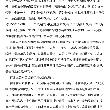
事人第一次约见律师时出示律师执业证，主动让当事人查看律师执业证编
号。律师执业证的第2页有执业证号，该编号由17位数字组成，第1位为文本
代码，全统一为1，第2-5位是地区代码，第6-9位是首次批准律师执业年度代
码，后面是类别、性别、序列代码。比如，执业证
号“151011998………”,“1”为律师执业证文本代码，“51”为四川代码，“01”为
成都代码，第6-9位“1998”为该律师首次批准律师执业年度1998年代码,这4
位数字如同身份证号码中的出生年度一样,是不变的。
当事人遇到案件都希望聘请资深律师，但是否资深不能仅看律师年龄和律
师提供的资料，不要被“十余年”、“多年”、“资深”、“著名”等模糊字眼晃花了
眼睛，最简单和直观的方法就是查看四川省司法厅颁发的律师执业证，该证
的第2页有“执业证号”，该编号第6-9位是司法厅首次批准该律师执业年度，
从这个编号就可以计算出该律师从事律师工作的时间，从而很清楚地知道他
是否真正的资深律师。
律师应公示自己的律师执业证编号
律师在网站和名片上公示自己的律师执业证编号，并在当事人第一次约见
律师时出示律师执业证，主动让当事人查看律师执业证编号是司法部的规
定，这就如同警察执行公务时出示警官证一样是公安部的规定。如果律师没
有在网站和名片上公示自己的律师执业证编号，当事人第一次约见律师时没
有出示律师执业证，并主动让当事人查看律师执业证编号，这是律师执业不